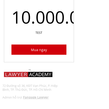
10.000.000
10.000.
TEST
Mua ngay
72 Đường số 36, KĐT Vạn Phúc, P. Hiệp
Bình,
​ TP. Thủ Đức, TP. Hồ Chí Minh
Admin hỗ trợ:
Fanpage Lawyer
Academy