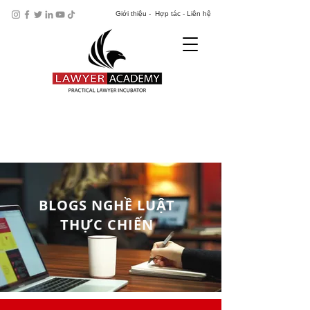
​Giới thiệu - Hợp tác - Liên hệ
​BLOGS NGHỀ LUẬT
THỰC CHIẾN