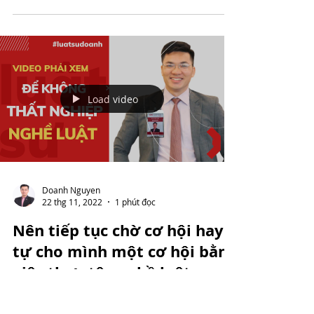
Cũng học 4 năm đại học, ba mẹ đầu tư không ít
tiền, mà sao sau khi ra trường, mỗi người lại có
những vị trí khác nhau trong môi trường...
Load video
Doanh Nguyen
22 thg 11, 2022
1 phút đọc
Nên tiếp tục chờ cơ hội hay